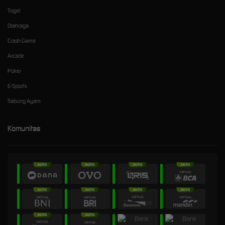
Togel
Olahraga
Crash Game
Arcade
Poker
E-Sports
Sabung Ayam
Komunitas