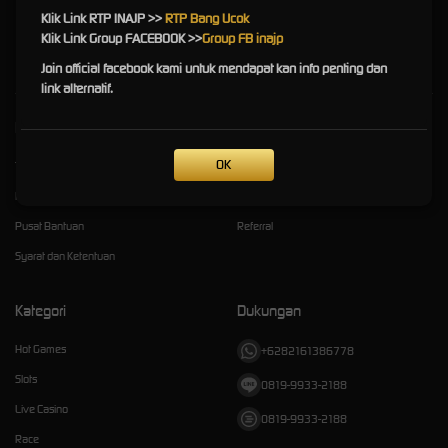
InaJP
adalah situs game online terpercaya yang menyediakan berbagai jenis permainan
Klik Link RTP INAJP >>
RTP Bang Ucok
tergacor dari nexus engine. Dengan pengalaman lebih dari 10 tahun, Ina JP telah menjadi
Klik Link Group FACEBOOK >>
Group FB inajp
pilihan utama bagi para pemain game online uang asli di Indonesia.
Join official facebook kami untuk mendapat kan info penting dan
link alternatif.
Kebijaksanaan
Platform
OK
Tentang INAJP
Promosi
Responsible Gambling
Loyalty
Pusat Bantuan
Referral
Syarat dan Ketentuan
Kategori
Dukungan
Hot Games
+6282161386778
Slots
0819-9933-2188
Live Casino
0819-9933-2188
Race