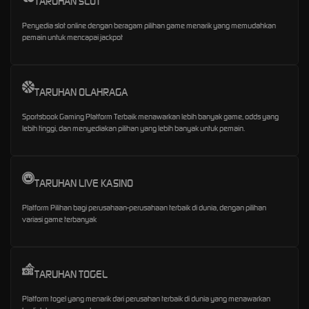
TARUHAN SLOT
Penyedia slot online dengan beragam pilihan game menarik yang memudahkan
pemain untuk mencapai jackpot
TARUHAN OLAHRAGA
Sportsbook Gaming Platform Terbaik menawarkan lebih banyak game, odds yang
lebih tinggi, dan menyediakan pilihan yang lebih banyak untuk pemain.
TARUHAN LIVE KASINO
Platform Pilihan bagi perusahaan-perusahaan terbaik di dunia, dengan pilihan
variasi game terbanyak
TARUHAN TOGEL
Platform togel yang menarik dari perusahan terbaik di dunia yang menawarkan