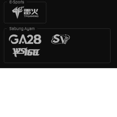
E-Sports
Sabung Ayam