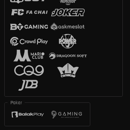
Poker