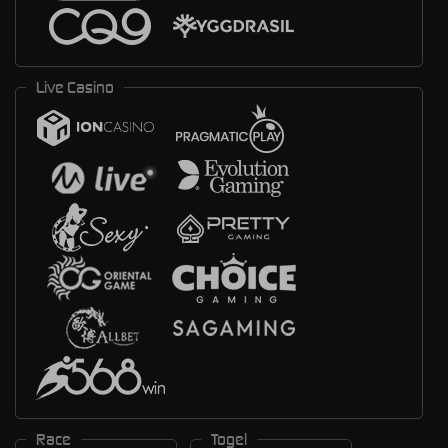
Live Casino
Race
Togel