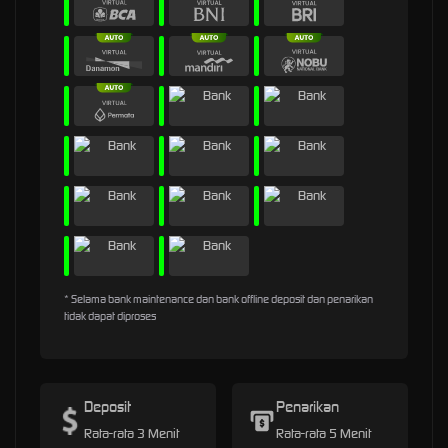
* Selama bank maintenance dan bank offline deposit dan penarikan
tidak dapat diproses
Deposit
Penarikan
Rata-rata 3 Menit
Rata-rata 5 Menit