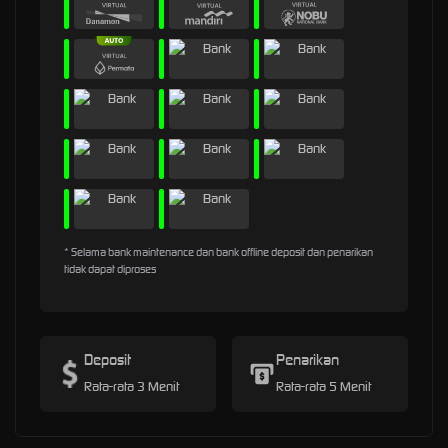
* Selama bank maintenance dan bank offline deposit dan penarikan
tidak dapat diproses
Deposit
Penarikan
Rata-rata 3 Menit
Rata-rata 5 Menit