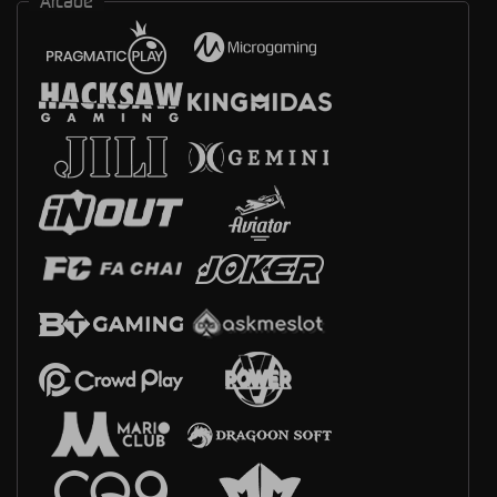
Arcade