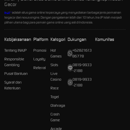
Gacor
InaJP
adalah situs game online terpercaya yang menyediakan berbagai jenis permainan
tergacor dari nexus engine. Dengan pengalaman lebih dari 10 tahun, Ina JP telah menjadi
pilihan utama bagi para pemain game online uang asli di Indonesia.
Kebijaksanaan
Platform
Kategori
Dukungan
Komunitas
Tentang INAJP
Promosi
Hot
+62821613
Games
86778
Responsible
Loyalty
Gambling
Slots
0819-9933
Referral
-2188
Pusat Bantuan
Live
Casino
0819-9933
Syarat dan
-2188
Ketentuan
Race
Togel
Olahraga
Crash
Game
Arcade